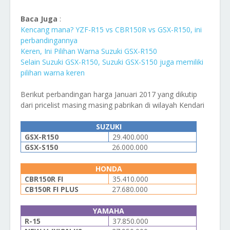
Baca Juga
:
Kencang mana? YZF-R15 vs CBR150R vs GSX-R150, ini
perbandingannya
Keren, Ini Pilihan Warna Suzuki GSX-R150
Selain Suzuki GSX-R150, Suzuki GSX-S150 juga memiliki
pilihan warna keren
Berikut perbandingan harga Januari 2017 yang dikutip
dari pricelist masing masing pabrikan di wilayah Kendari
SUZUKI
GSX-R150
29.400.000
GSX-S150
26.000.000
HONDA
CBR150R FI
35.410.000
CB150R FI PLUS
27.680.000
YAMAHA
R-15
37.850.000