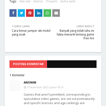
Tags:
Alat-alat
Interior
Properti
Serba-serbi
LEBIH LAMA
LEBIH BARU
Cara benar jumper aki mobil
Banyak yang tidak tahu ini
yang soak
fakta menarik tentang game
free fire
POSTING KOMENTAR
1 Komentar
ANONIM
7 Desember 2022 pukul 18.31
Games that aren't permitted, corresponding to
speculative video games, are set out prematurely
and specific licences and age rankings are