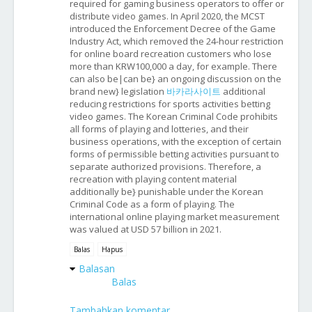
required for gaming business operators to offer or
distribute video games. In April 2020, the MCST
introduced the Enforcement Decree of the Game
Industry Act, which removed the 24-hour restriction
for online board recreation customers who lose
more than KRW100,000 a day, for example. There
can also be|can be} an ongoing discussion on the
brand new} legislation
바카라사이트
additional
reducing restrictions for sports activities betting
video games. The Korean Criminal Code prohibits
all forms of playing and lotteries, and their
business operations, with the exception of certain
forms of permissible betting activities pursuant to
separate authorized provisions. Therefore, a
recreation with playing content material
additionally be} punishable under the Korean
Criminal Code as a form of playing. The
international online playing market measurement
was valued at USD 57 billion in 2021.
Balas
Hapus
Balasan
Balas
Tambahkan komentar