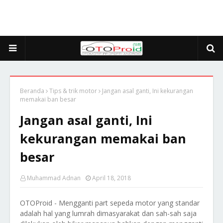
Beranda
Tips & trik motor
Jangan asal ganti, Ini kekurangan
memakai ban besar
Jangan asal ganti, Ini
kekurangan memakai ban
besar
Muhammad Adnan
April 18, 2018
OTOProid - Mengganti part sepeda motor yang standar
adalah hal yang lumrah dimasyarakat dan sah-sah saja