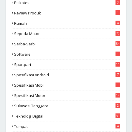
Psikotes
3
Review Produk
1
Rumah
4
Sepeda Motor
70
Serba-Serbi
84
Software
1
Spartpart
11
Spesifikasi Android
7
Spesifikasi Mobil
11
Spesifikasi Motor
19
Sulawesi Tenggara
2
Teknologi Digital
31
Tempat
4