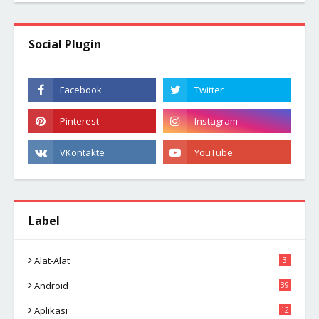
Social Plugin
Label
Alat-Alat
3
Android
39
Aplikasi
12