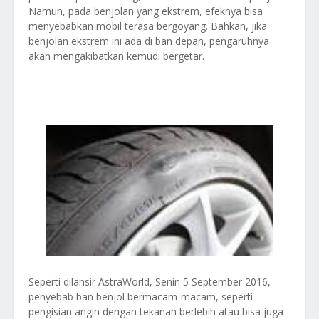
Namun, pada benjolan yang ekstrem, efeknya bisa
menyebabkan mobil terasa bergoyang. Bahkan, jika
benjolan ekstrem ini ada di ban depan, pengaruhnya
akan mengakibatkan kemudi bergetar.
Tag: mengatasi ban mobil benjol,
ban mobil
, bahaya ban benjol, cara mengatasi ban
benjol
samping
mobil benjol, penyebab ban mobil benjol, ban mobil
benjol kenapa
Seperti dilansir AstraWorld, Senin 5 September 2016,
penyebab ban benjol bermacam-macam, seperti
pengisian angin dengan tekanan berlebih atau bisa juga