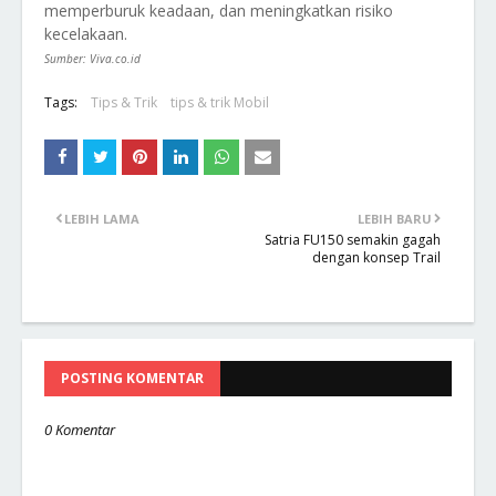
memperburuk keadaan, dan meningkatkan risiko
kecelakaan.
Sumber: Viva.co.id
Tags:
Tips & Trik
tips & trik Mobil
LEBIH LAMA
LEBIH BARU
Satria FU150 semakin gagah
dengan konsep Trail
POSTING KOMENTAR
0 Komentar