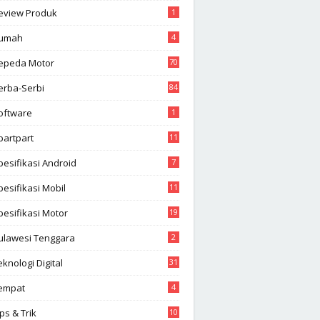
eview Produk
1
umah
4
epeda Motor
70
erba-Serbi
84
oftware
1
partpart
11
pesifikasi Android
7
pesifikasi Mobil
11
pesifikasi Motor
19
ulawesi Tenggara
2
eknologi Digital
31
empat
4
ips & Trik
10