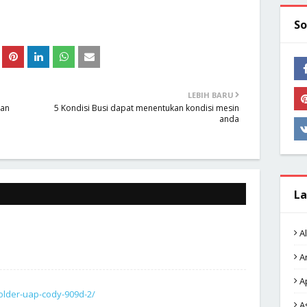
So
LEBIH BARU
gan
5 Kondisi Busi dapat menentukan kondisi mesin
anda
La
A
A
A
older-uap-cody-909d-2/
A