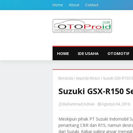
Home
About
Contact
HOME
IDE USAHA
OTOMOTIF
Beranda
Sepeda Motor
Suzuki GSX-R150 S
Suzuki GSX-R150 Se
Muhammad Adnan
Agustus 04, 2016
Meskipun pihak PT Suzuki Indomobil S
penantang CBR dan R15, namun desiran
dari Suzuki. Kabar paling anyar menga