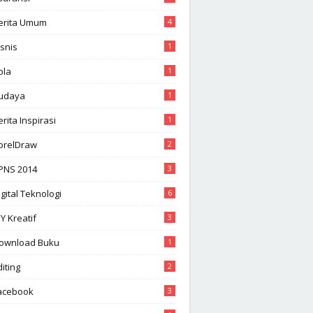
erita Umum
4
isnis
1
ola
1
udaya
1
erita Inspirasi
1
orelDraw
2
PNS 2014
3
igital Teknologi
6
IY Kreatif
3
ownload Buku
1
diting
2
acebook
3