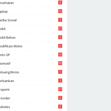
esehatan
3
aptop
12
edia Sosial
7
obil
21
obil Bekas
5
odifikasi Motor
2
oto GP
13
tomotif
39
eluang Bisnis
1
erbankan
1
roperti
27
rovider
2
sikotes
3