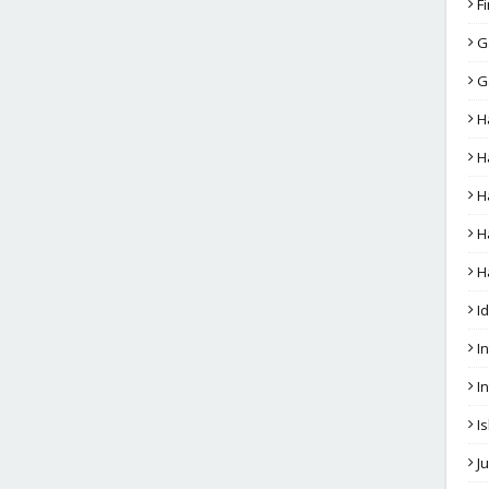
F
G
G
H
H
H
H
H
I
In
I
I
J