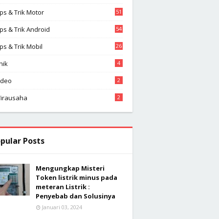
2
ips & Trik Motor
51
ips & Trik Android
54
ips & Trik Mobil
26
nik
4
ideo
2
irausaha
2
pular Posts
Mengungkap Misteri
Token listrik minus pada
meteran Listrik :
Penyebab dan Solusinya
Januari 03, 2024