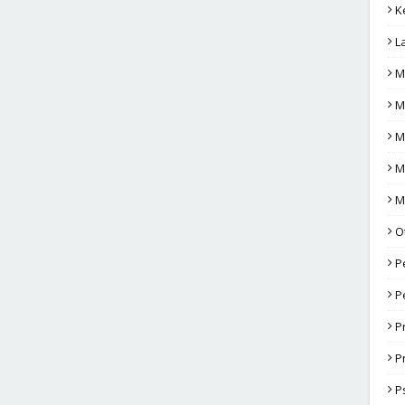
K
L
M
M
M
M
M
O
P
P
P
P
P