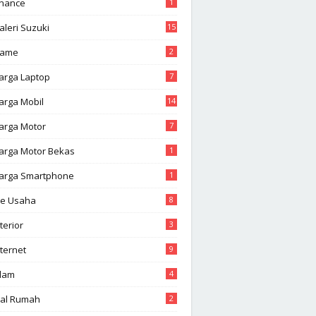
inance
1
aleri Suzuki
15
ame
2
arga Laptop
7
arga Mobil
14
arga Motor
7
arga Motor Bekas
1
arga Smartphone
1
de Usaha
8
terior
3
nternet
9
slam
4
ual Rumah
2