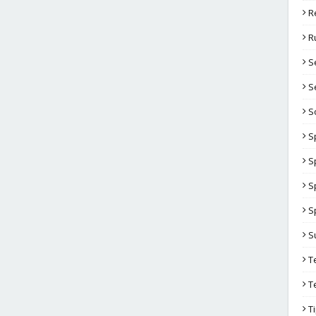
R
R
S
S
S
S
S
S
S
S
T
T
T