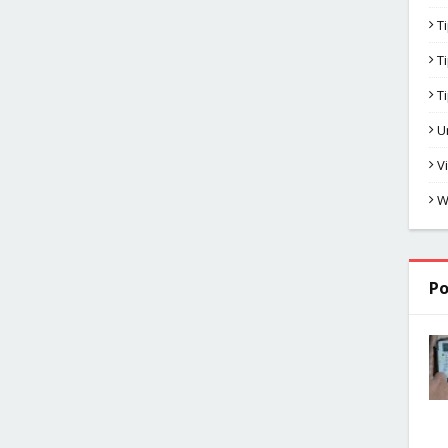
T
T
T
U
V
W
Po