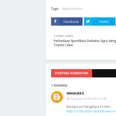
Tags:
Sepeda Motor
Facebook
Twitter
LEBIH LAMA
Perbedaan Spesifikasi Daihatsu Sigra den
Toyota Calya
POSTING KOMENTAR
1 Komentar
SNHAUKEO
26 Januari 2018 pukul 14.20
berapa ya harganya ini min...
http://cody.id/produk/blower/s