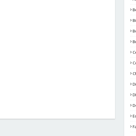
B
B
B
B
C
C
C
D
D
D
E
F