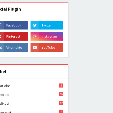
cial Plugin
bel
lat-Alat
3
ndroid
39
plikasi
12
suransi
2