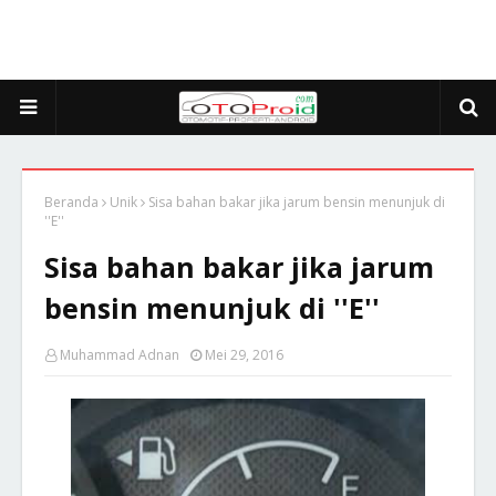
Beranda
Unik
Sisa bahan bakar jika jarum bensin menunjuk di
''E''
Sisa bahan bakar jika jarum
bensin menunjuk di ''E''
Muhammad Adnan
Mei 29, 2016