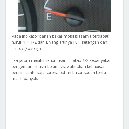
Pada indikator bahan bakar mobil biasanya terdapat
huruf "F", 1/2 dan E yang artinya Full, setengah dan
Empty (kosong).
Jika jarum masih menunjukan 'F' atau 1/2 kebanyakan
pengendara masih belum khawatir akan kehabisan
bensin, tentu saja karena bahan bakar sudah tentu
masih banyak.
Tag: jarum bensin mobil mati, jarum bensin error, bensin
kedip sisa berapa liter, jarum bensin naik turun, indikator
bensin e, indikator bensin error sisa berapa liter