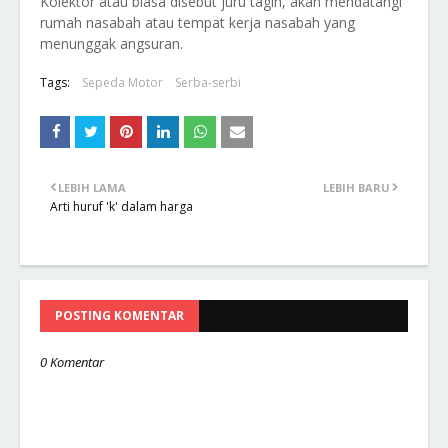
Kolektor atau biasa disebut juru tagih, akan mendatangi
rumah nasabah atau tempat kerja nasabah yang
menunggak angsuran.
Tags:
Sepeda Motor
Serba-serbi
LEBIH LAMA
LEBIH BARU
Arti huruf 'k' dalam harga
POSTING KOMENTAR
0 Komentar