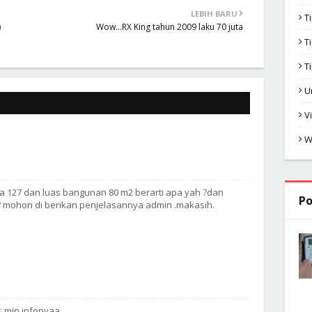
LEBIH BARU
T
)
Wow...RX King tahun 2009 laku 70 juta
T
T
U
V
W
a 127 dan luas bangunan 80 m2 berarti apa yah ?dan
Po
? mohon di berikan penjelasannya admin .makasih.
s min infonyaa