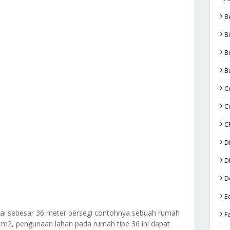
B
B
B
B
C
C
C
D
D
D
E
tai sebesar 36 meter persegi contohnya sebuah rumah
F
 m2, pengunaan lahan pada rumah tipe 36 ini dapat