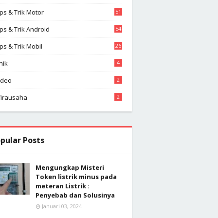
2
ips & Trik Motor
51
ips & Trik Android
54
ips & Trik Mobil
26
nik
4
ideo
2
irausaha
2
pular Posts
Mengungkap Misteri
Token listrik minus pada
meteran Listrik :
Penyebab dan Solusinya
Januari 03, 2024