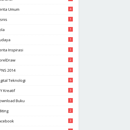
erita Umum
4
isnis
1
ola
1
udaya
1
erita Inspirasi
1
orelDraw
2
PNS 2014
3
igital Teknologi
6
IY Kreatif
3
ownload Buku
1
diting
2
acebook
3