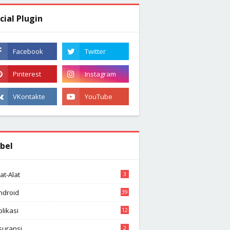
cial Plugin
bel
lat-Alat
3
ndroid
39
plikasi
12
suransi
2