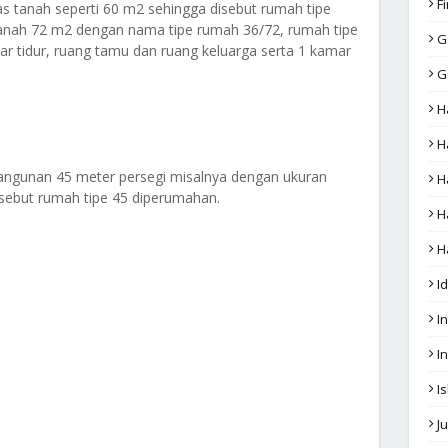
F
s tanah seperti 60 m2 sehingga disebut rumah tipe
tanah 72 m2 dengan nama tipe rumah 36/72, rumah tipe
G
r tidur, ruang tamu dan ruang keluarga serta 1 kamar
G
H
H
ngunan 45 meter persegi misalnya dengan ukuran
H
sebut rumah tipe 45 diperumahan.
H
H
I
In
I
I
J