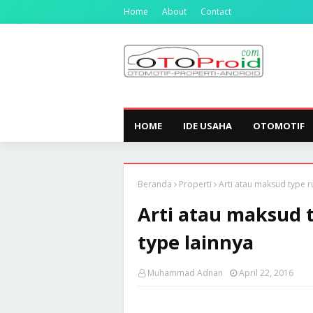
Home
About
Contact
HOME
IDE USAHA
OTOMOTIF
Beranda
Properti
Arti atau maksud type r
Arti atau maksud t
type lainnya
Muhammad Adnan
April 22, 2016