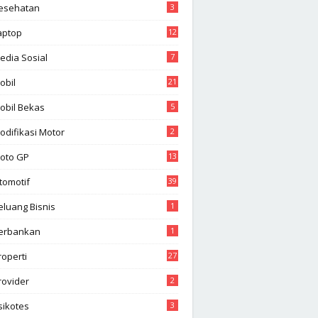
esehatan
3
aptop
12
edia Sosial
7
obil
21
obil Bekas
5
odifikasi Motor
2
oto GP
13
tomotif
39
eluang Bisnis
1
erbankan
1
roperti
27
rovider
2
sikotes
3