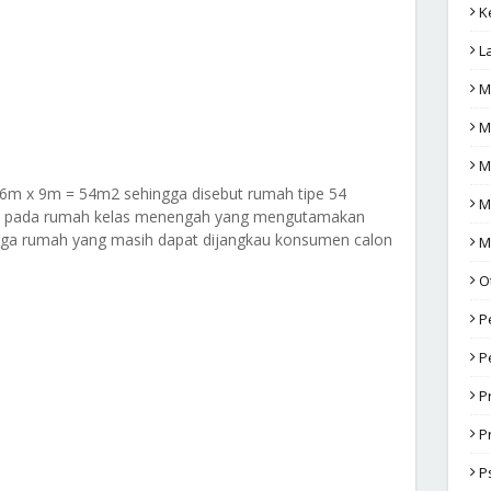
K
L
M
M
M
6m x 9m = 54m2 sehingga disebut rumah tipe 54
M
kan pada rumah kelas menengah yang mengutamakan
ga rumah yang masih dapat dijangkau konsumen calon
M
O
P
P
P
P
P