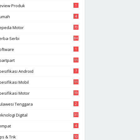
eview Produk
1
umah
4
epeda Motor
70
erba-Serbi
84
oftware
1
partpart
11
pesifikasi Android
7
pesifikasi Mobil
11
pesifikasi Motor
19
ulawesi Tenggara
2
eknologi Digital
31
empat
4
ips & Trik
10