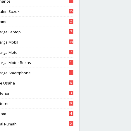
inance
1
aleri Suzuki
15
ame
2
arga Laptop
7
arga Mobil
14
arga Motor
7
arga Motor Bekas
1
arga Smartphone
1
de Usaha
8
terior
3
nternet
9
slam
4
ual Rumah
2