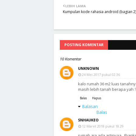
LEBIH LAMA
Kumpulan kode rahasia android (bagian 2
POSTING KOMENTAR
10 Komentar
UNKNOWN
24 Mei 2017 pukul 02.36
kalo rumah 36 m2 luas tanahny
masih lebih tanah berapa yah 
Balas
Hapus
Balasan
Balas
SNHAUKEO
12 Maret 2018 pukul 18.29
rumah aja ada artinyaa.. thank