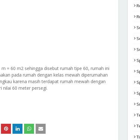
R
R
S
S
S
S
m = 60 m2 sehingga disebut rumah tipe 60, rumah ini
S
gunakan pada rumah dengan kelas mewah diperumahan
angkau karena masih terdapat rumah mewah dengan
S
i nilai 60 meter persegi.
S
S
T
T
T