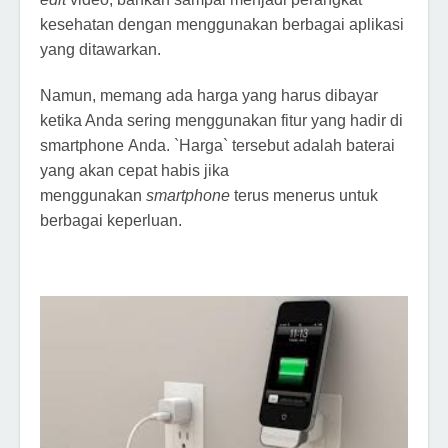
kesehatan dengan menggunakan berbagai aplikasi
yang ditawarkan.
Namun, memang ada harga yang harus dibayar
ketika Anda sering menggunakan fitur yang hadir di
smartphone Anda. `Harga` tersebut adalah baterai
yang akan cepat habis jika
menggunakan
smartphone
terus menerus untuk
berbagai keperluan.
Tag: android cepat lowbat, cara cas sehat, cas android
lambat, cas android mengisap, baterei android
berkurang ketika dicas, tips cas hp supaya cepat penuh