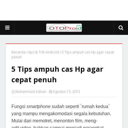
Beranda
tips & Trik Android
5 Tips ampuh cas Hp agar cepat
penuh
5 Tips ampuh cas Hp agar
cepat penuh
Muhammad Adnan
Agustus 13, 2015
Fungsi
smartphone
sudah seperti `rumah kedua`
yang mampu mengakomodasi segala kebutuhan.
Mulai dari memotret, menonton film, meng-
edit
video, bahkan sampai menjadi perangkat