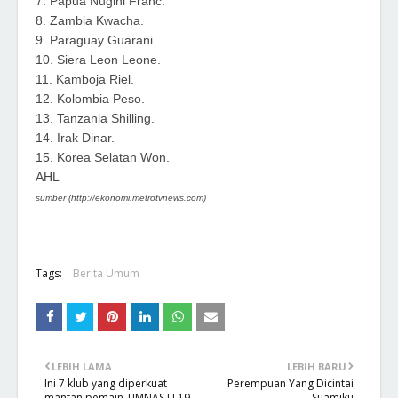
7. Papua Nugini Franc.
8. Zambia Kwacha.
9. Paraguay Guarani.
10. Siera Leon Leone.
11. Kamboja Riel.
12. Kolombia Peso.
13. Tanzania Shilling.
14. Irak Dinar.
15. Korea Selatan Won.
AHL
sumber (
http://ekonomi.metrotvnews.com)
Tags:
Berita Umum
LEBIH LAMA
LEBIH BARU
Ini 7 klub yang diperkuat
Perempuan Yang Dicintai
mantan pemain TIMNAS U 19
Suamiku