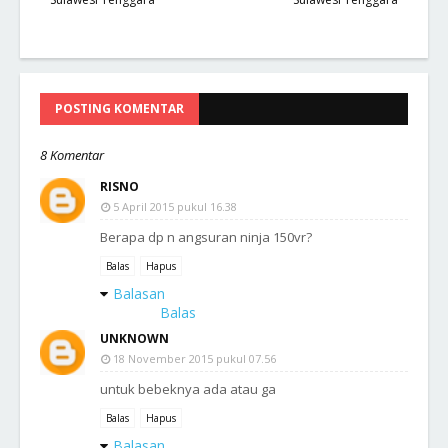
POSTING KOMENTAR
8 Komentar
RISNO
5 April 2015 pukul 16.38
Berapa dp n angsuran ninja 150vr?
Balas
Hapus
Balasan
Balas
UNKNOWN
18 November 2015 pukul 07.56
untuk bebeknya ada atau ga
Balas
Hapus
Balasan