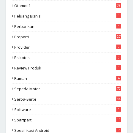
Otomotif
39
Peluang Bisnis
1
Perbankan
1
Properti
27
Provider
2
Psikotes
3
Review Produk
1
Rumah
4
Sepeda Motor
70
Serba-Serbi
84
Software
1
Spartpart
11
Spesifikasi Android
7