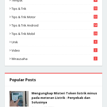
Tempat
Tips & Trik
10
2
Tips & Trik Motor
51
Tips & Trik Android
54
Tips & Trik Mobil
26
Unik
4
Video
2
Wirausaha
2
Popular Posts
Mengungkap Misteri Token listrik minus
pada meteran Listrik : Penyebab dan
Solusinya